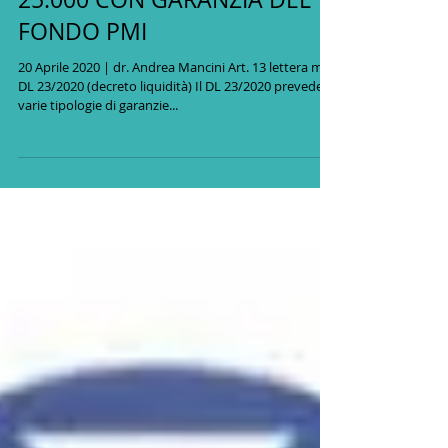
FINANZIAMENTI FINO A €
25.000 CON GARANZIA DEL
FONDO PMI
20 Aprile 2020 | dr. Andrea Mancini Art. 13 lettera m)
DL 23/2020 (decreto liquidità) Il DL 23/2020 prevede
varie tipologie di garanzie...